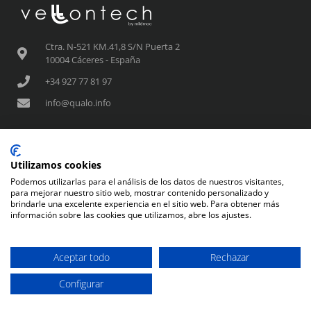
Ctra. N-521 KM.41,8 S/N Puerta 2
10004 Cáceres - España
+34 927 77 81 97
info@qualo.info
SUSCRIPCIÓN NEWSLETTER
Utilizamos cookies
Suscríbete al boletín de QUALO si deseas recibir noticias
Podemos utilizarlas para el análisis de los datos de nuestros visitantes,
para mejorar nuestro sitio web, mostrar contenido personalizado y
del universo QUALO. Al hacerlo das tu consentimiento
brindarle una excelente experiencia en el sitio web. Para obtener más
para el tratamiento de tus datos personales según la GDPR
información sobre las cookies que utilizamos, abre los ajustes.
y aceptas nuestra política de privacidad.
Aceptar todo
Rechazar
SUSCRIBIRME
Configurar