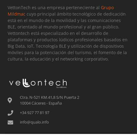
VettonTech es una empresa perteneciente al
Grupo
Mildmac
cuyo principal ámbito tecnológico de dedicación
está en el mundo de la movilidad y las comunicaciones
BLE, orientado al mundo profesional y al gran público.
Vettontech está especializado en el desarrollo de
plataformas y productos lúdicos profesionales basados en
Big Data, IoT, Tecnología BLE y utilización de dispositivos
móviles para la potenciación del turismo, el fomento de la
cultura, la educación y el networking corporativo.
Ctra. N-521 KM.41,8 S/N Puerta 2
10004 Cáceres - España
+34 927 77 81 97
info@qualo.info